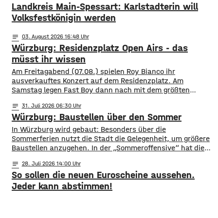
Landkreis Main-Spessart: Karlstadterin will
Volksfestkönigin werden
notes
03
. August 2026 16:48
Würzburg: Residenzplatz Open Airs - das
müsst ihr wissen
Am Freitagabend (07.08.) spielen Roy Bianco ihr
ausverkauftes Konzert auf dem Residenzplatz. Am
Samstag legen Fast Boy dann nach mit dem größten
Konzert ihrer Karriere. Alles, was ihr für das
notes
31
. Juli 2026 06:30
Konzertwochenende wissen müsst, gibt es hier.
Würzburg: Baustellen über den Sommer
Straßensperrungen: vom 07.08. 6 Uhr bis 09.08. 5 Uhr
Rennweg vollständig gesperrt Balthasar-Neumann-
​​In Würzburg wird gebaut: Besonders über die
Promenade zwischen den Einmündungen Neubau- und
Sommerferien nutzt die Stadt die Gelegenheit, um größere
Theaterstraße
Baustellen anzugehen. In der „Sommeroffensive“ hat die
Stadt in der Woche vor Beginn der Ferien unter
notes
28
. Juli 2026 14:00
anderem die Sperrung der B27-Brücke bekanntgegeben.
So sollen die neuen Euroscheine aussehen.
Eine Übersicht über alle aktuellen Baustellen findet ihr
hier. ​Sperrung B27-Brücke ​Eine der größten
Jeder kann abstimmen!
Einschränkungen wird für Autofahrer die Sperrung der B27-
Brücke über