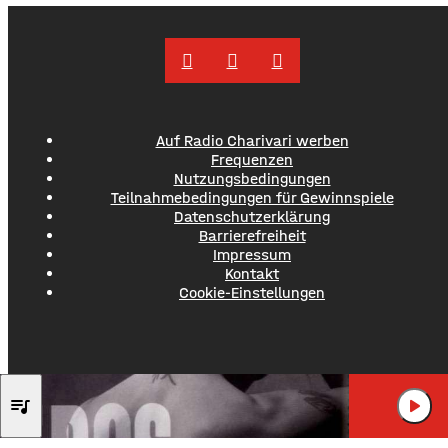
Auf Radio Charivari werben
Frequenzen
Nutzungsbedingungen
Teilnahmebedingungen für Gewinnspiele
Datenschutzerklärung
Barrierefreiheit
Impressum
Kontakt
Cookie-Einstellungen
EROS RAMAZZOTT
queue_music
play_arrow
UN' EMOZION