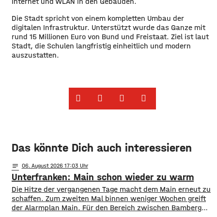
Internet und WLAN in den Gebäuden.
Die Stadt spricht von einem kompletten Umbau der
digitalen Infrastruktur. Unterstützt wurde das Ganze mit
rund 15 Millionen Euro von Bund und Freistaat. Ziel ist laut
Stadt, die Schulen langfristig einheitlich und modern
auszustatten.
Das könnte Dich auch interessieren
notes
06
. August 2026 17:03
Unterfranken: Main schon wieder zu warm
Die Hitze der vergangenen Tage macht dem Main erneut zu
schaffen. Zum zweiten Mal binnen weniger Wochen greift
der Alarmplan Main. Für den Bereich zwischen Bamberg
und Würzburg gilt eine Vorwarnung, ab Würzburg