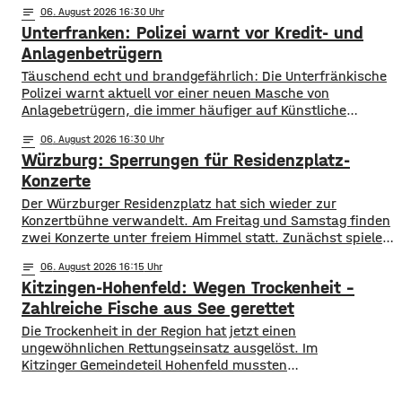
notes
06
. August 2026 16:30
mainabwärts die zweite von drei Warnstufen. Zwar gibt es
Unterfranken: Polizei warnt vor Kredit- und
aktuell mit dem Sauerstoffgehalt im Wasser noch keine
Probleme, allerdings ist die Wassertemperatur
Anlagenbetrügern
​​Täuschend echt und brandgefährlich: Die Unterfränkische
Polizei warnt aktuell vor einer neuen Masche von
Anlagebetrügern, die immer häufiger auf Künstliche
Intelligenz setzen. ​Demnach werden auch immer wieder
notes
06
. August 2026 16:30
Menschen aus der Region um ihr Erspartes gebracht. ​Laut
Würzburg: Sperrungen für Residenzplatz-
Polizei erstellen die Täter mithilfe von KI täuschen echte
Werbevideos oder fälschen Empfehlungen von prominenten
Konzerte
Persönlichkeiten. Ihr Ziel: echte
Der Würzburger Residenzplatz hat sich wieder zur
Konzertbühne verwandelt. Am Freitag und Samstag finden
zwei Konzerte unter freiem Himmel statt. Zunächst spielen
am Freitagabend Roy Bianco und die Abbrunzati Boys. Am
notes
06
. August 2026 16:15
Samstag ist dann das Konzert des Duos Fast Boy. Das
Kitzingen-Hohenfeld: Wegen Trockenheit –
Konzert von Roy Bianco und den Abbrunzati Boys ist
ausverkauft, rund 16.000 Menschen werden
Zahlreiche Fische aus See gerettet
​​Die Trockenheit in der Region hat jetzt einen
ungewöhnlichen Rettungseinsatz ausgelöst. Im
Kitzinger Gemeindeteil Hohenfeld mussten
Fachleute tausende Fische aus einem See in Sicherheit
bringen. ​Der Grund: Nach den heißen Tagen und den