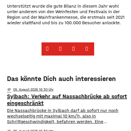
Unterstützt wurde die gute Bilanz in diesem Jahr wohl
unter anderem von den Weinfesten und Festivals in der
Region und der Mainfrankenmesse, die erstmals seit 2021
wieder stattfand und bis zu 100.000 Besucher anlockte.
Das könnte Dich auch interessieren
notes
05
. August 2026 16:30
Sylbach: Verkehr auf Nassachbrücke ab sofort
eingeschränkt
Die Nassachbrücke in Sylbach darf ab sofort nur noch
wechselseitig mit maximal 10 km/h, also in
Schrittgeschwindigkeit, befahren werden. Eine
entsprechende Anordnung hat das Hassfurter
05
. August 2026 16:30