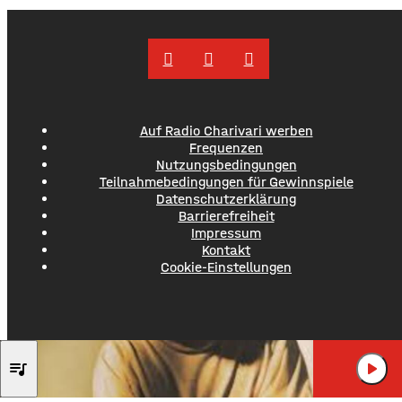
Stadtwald und ruft die Verursacher zum Aufräumen auf.
Gleichzeitig werden Zeugen gesucht und darauf
hingewiesen, dass Bußgelder bis …
Auf Radio Charivari werben
Frequenzen
Nutzungsbedingungen
Teilnahmebedingungen für Gewinnspiele
Datenschutzerklärung
Barrierefreiheit
Impressum
Kontakt
Cookie-Einstellungen
MAXI PRIEST
queue_music
play_arrow
WILD WORLD