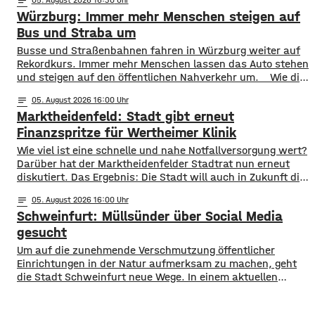
notes
Landratsamt am Mittwochnachmittag veröffentlicht.
Würzburg: Immer mehr Menschen steigen auf
Hintergrund ist das der Schwerlastverkehr aufgrund der
kurzfristigen Sperrung der Nassachbrücke in Haßfurt
Bus und Straba um
deutlich zugenommen hat. Durch die Begrenzung der
​​Busse und Straßenbahnen fahren in Würzburg weiter auf
Höchstgeschwindigkeit soll das über 50 Jahre
Rekordkurs. Immer mehr Menschen lassen das Auto stehen
und steigen auf den öffentlichen Nahverkehr um. ​Wie die
WVV jetzt mitgeteilt hat, wurden im ersten Halbjahr 2026
notes
05
. August 2026 16:00
so viele Fahrgäste transportiert wie nie zuvor. Insgesamt
Marktheidenfeld: Stadt gibt erneut
waren knapp 18 Millionen Menschen im öffentlichen
Nahverkehr unterwegs. ​Besonders deutlich zeigt sich
Finanzspritze für Wertheimer Klinik
​​Wie viel ist eine schnelle und nahe Notfallversorgung wert?
Darüber hat der Marktheidenfelder Stadtrat nun erneut
diskutiert. Das Ergebnis: Die Stadt will auch in Zukunft die
Notaufnahme im benachbarten Bürgerspital in Wertheim
notes
05
. August 2026 16:00
finanziell unterstützen. ​Über 31.000 Euro fließen in
Schweinfurt: Müllsünder über Social Media
diesem Jahr an den entsprechenden Förderverein des
Krankenhauses. Denn: Allein im letzten Jahr haben sich
gesucht
120 Menschen aus Marktheidenfeld
Um auf die zunehmende Verschmutzung öffentlicher
Einrichtungen in der Natur aufmerksam zu machen, geht
die Stadt Schweinfurt neue Wege. In einem aktuellen
Social Media Post zeigt die Verwaltung mit zahlreichen
Bildern die Verschmutzung am Haardthäußchen im