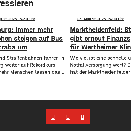
ressieren
notes
ugust 2026 16:30
05
. August 2026 16:00
urg: Immer mehr
Marktheidenfeld: S
hen steigen auf Bus
gibt erneut Finanzs
traba um
für Wertheimer Klin
 und Straßenbahnen fahren in
​​Wie viel ist eine schnelle
g weiter auf Rekordkurs.
Notfallversorgung wert? 
ehr Menschen lassen das
hat der Marktheidenfelder
ehen und steigen auf den
nun erneut diskutiert. Das
ichen Nahverkehr um. ​Wie
Die Stadt will auch in Zuk
jetzt mitgeteilt hat, wurden
Notaufnahme im benachb
n Halbjahr 2026 so viele
Bürgerspital in Wertheim f
e transportiert wie nie
unterstützen. ​Über 31.0
Insgesamt waren knapp 18
fließen in diesem Jahr an
en Menschen im öffentlichen
entsprechenden Förderver
ehr unterwegs. ​Besonders
Krankenhauses. Denn: Alle