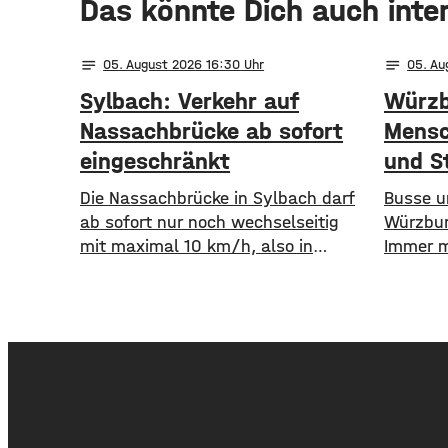
Das könnte Dich auch inte
notes
notes
05
. August 2026 16:30
05
. A
Sylbach: Verkehr auf
Würzb
Nassachbrücke ab sofort
Mensc
eingeschränkt
und S
Die Nassachbrücke in Sylbach darf
​​Busse
ab sofort nur noch wechselseitig
Würzbur
mit maximal 10 km/h, also in
Immer m
Schrittgeschwindigkeit, befahren
Auto st
werden. Eine entsprechende
öffentl
Anordnung hat das Hassfurter
die WVV 
Landratsamt am
im erste
Mittwochnachmittag veröffentlicht.
Fahrgäst
Hintergrund ist das der
zuvor. 
Schwerlastverkehr aufgrund der
Million
kurzfristigen Sperrung der
Nahverk