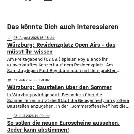
Das könnte Dich auch interessieren
notes
03
. August 2026 16:48
Würzburg: Residenzplatz Open Airs - das
müsst ihr wissen
Am Freitagabend (07.08.) spielen Roy Bianco ihr
ausverkauftes Konzert auf dem Residenzplatz. Am
Samstag legen Fast Boy dann nach mit dem größten
Konzert ihrer Karriere. Alles, was ihr für das
notes
31
. Juli 2026 06:30
Konzertwochenende wissen müsst, gibt es hier.
Würzburg: Baustellen über den Sommer
Straßensperrungen: vom 07.08. 6 Uhr bis 09.08. 5 Uhr
Rennweg vollständig gesperrt Balthasar-Neumann-
​​In Würzburg wird gebaut: Besonders über die
Promenade zwischen den Einmündungen Neubau- und
Sommerferien nutzt die Stadt die Gelegenheit, um größere
Theaterstraße
Baustellen anzugehen. In der „Sommeroffensive“ hat die
Stadt in der Woche vor Beginn der Ferien unter
notes
28
. Juli 2026 14:00
anderem die Sperrung der B27-Brücke bekanntgegeben.
So sollen die neuen Euroscheine aussehen.
Eine Übersicht über alle aktuellen Baustellen findet ihr
hier. ​Sperrung B27-Brücke ​Eine der größten
Jeder kann abstimmen!