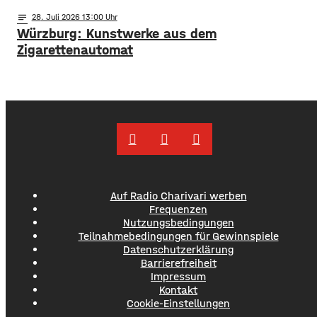
Einschränkungen wird für Autofahrer die Sperrung der B27-
Brücke über
notes
28
. Juli 2026 13:00
Würzburg: Kunstwerke aus dem
Zigarettenautomat
Auf Radio Charivari werben
Frequenzen
Nutzungsbedingungen
Teilnahmebedingungen für Gewinnspiele
Datenschutzerklärung
Barrierefreiheit
Impressum
Kontakt
Cookie-Einstellungen