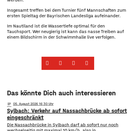
Insgesamt treffen bei dem Turnier fünf Mannschaften zum
ersten Spieltag der Bayrischen Landesliga aufeinander.
Im Nautiland ist die Wassertiefe optimal für den
Tauchsport. Wer neugierig ist kann das nasse Treiben auf
einem Bildschirm in der Schwimmhalle live verfolgen.
Das könnte Dich auch interessieren
notes
05
. August 2026 16:30
Sylbach: Verkehr auf Nassachbrücke ab sofort
eingeschränkt
Die Nassachbrücke in Sylbach darf ab sofort nur noch
wechselseitig mit maximal 10 km/h, also in