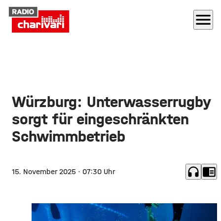
menu
Würzburg: Unterwasserrugby
sorgt für eingeschränkten
Schwimmbetrieb
headphones
chrome_reader_mode
15. November 2025
· 07:30 Uhr