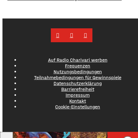
Social Media Post zeigt die Verwaltung mit zahlreichen
Bildern die Verschmutzung am Haardthäußchen im
Stadtwald und ruft die Verursacher zum Aufräumen auf.
Gleichzeitig werden Zeugen gesucht und darauf
hingewiesen, dass Bußgelder bis …
Auf Radio Charivari werben
Frequenzen
Nutzungsbedingungen
Teilnahmebedingungen für Gewinnspiele
Datenschutzerklärung
Barrierefreiheit
Impressum
Kontakt
Cookie-Einstellungen