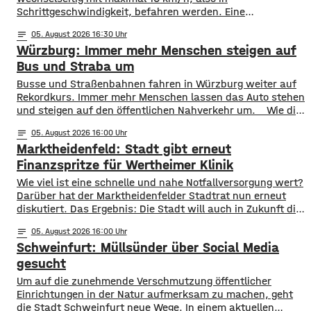
Schrittgeschwindigkeit, befahren werden. Eine
entsprechende Anordnung hat das Hassfurter
notes
05
. August 2026 16:30
Landratsamt am Mittwochnachmittag veröffentlicht.
Würzburg: Immer mehr Menschen steigen auf
Hintergrund ist das der Schwerlastverkehr aufgrund der
kurzfristigen Sperrung der Nassachbrücke in Haßfurt
Bus und Straba um
deutlich zugenommen hat. Durch die Begrenzung der
​​Busse und Straßenbahnen fahren in Würzburg weiter auf
Höchstgeschwindigkeit soll das über 50 Jahre
Rekordkurs. Immer mehr Menschen lassen das Auto stehen
und steigen auf den öffentlichen Nahverkehr um. ​Wie die
WVV jetzt mitgeteilt hat, wurden im ersten Halbjahr 2026
notes
05
. August 2026 16:00
so viele Fahrgäste transportiert wie nie zuvor. Insgesamt
Marktheidenfeld: Stadt gibt erneut
waren knapp 18 Millionen Menschen im öffentlichen
Nahverkehr unterwegs. ​Besonders deutlich zeigt sich
Finanzspritze für Wertheimer Klinik
​​Wie viel ist eine schnelle und nahe Notfallversorgung wert?
Darüber hat der Marktheidenfelder Stadtrat nun erneut
diskutiert. Das Ergebnis: Die Stadt will auch in Zukunft die
Notaufnahme im benachbarten Bürgerspital in Wertheim
notes
05
. August 2026 16:00
finanziell unterstützen. ​Über 31.000 Euro fließen in
Schweinfurt: Müllsünder über Social Media
diesem Jahr an den entsprechenden Förderverein des
Krankenhauses. Denn: Allein im letzten Jahr haben sich
gesucht
120 Menschen aus Marktheidenfeld
Um auf die zunehmende Verschmutzung öffentlicher
Einrichtungen in der Natur aufmerksam zu machen, geht
die Stadt Schweinfurt neue Wege. In einem aktuellen