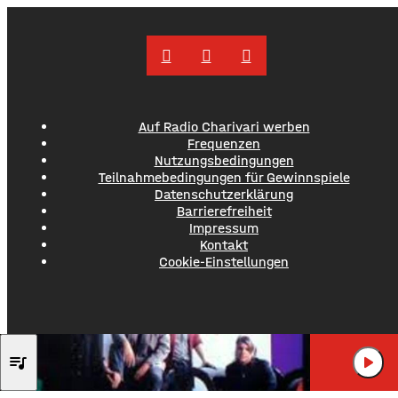
und Wünsche einbringen. Was gut funktioniert sind
demnach die
Auf Radio Charivari werben
Frequenzen
Nutzungsbedingungen
Teilnahmebedingungen für Gewinnspiele
Datenschutzerklärung
Barrierefreiheit
Impressum
Kontakt
Cookie-Einstellungen
MR.MISTER
queue_music
play_arrow
KYRIE