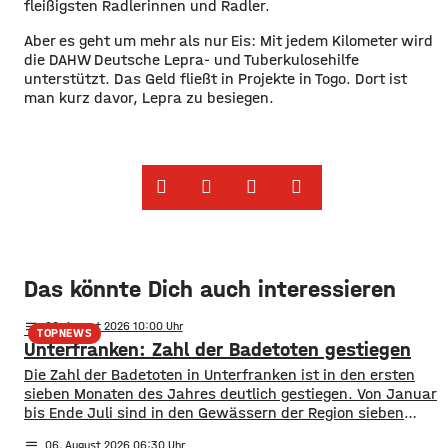
fleißigsten Radlerinnen und Radler.
Aber es geht um mehr als nur Eis: Mit jedem Kilometer wird
die DAHW Deutsche Lepra- und Tuberkulosehilfe
unterstützt. Das Geld fließt in Projekte in Togo. Dort ist
man kurz davor, Lepra zu besiegen.
Das könnte Dich auch interessieren
notes
06
. August 2026 10:00
TOPNEWS
Unterfranken: Zahl der Badetoten gestiegen
Die Zahl der Badetoten in Unterfranken ist in den ersten
sieben Monaten des Jahres deutlich gestiegen. Von Januar
bis Ende Juli sind in den Gewässern der Region sieben
Menschen ums Leben gekommen. Im Vorjahreszeitraum
notes
06
. August 2026 06:30