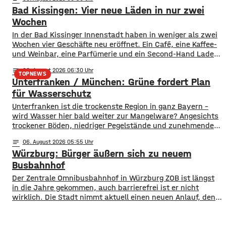
waren es drei. Diese Zahlen teilte die DLRG mit. Auch
Bad Kissingen: Vier neue Läden in nur zwei
bayernweit ist die Zahl der Badetoten gestiegen. Während
im Freistaat die
Wochen
In der Bad Kissinger Innenstadt haben in weniger als zwei
Wochen vier Geschäfte neu eröffnet. Ein Café, eine Kaffee-
und Weinbar, eine Parfümerie und ein Second-Hand Laden
der Caritas erweitern jetzt das Angebot im Stadtzentrum.
notes
06
. August 2026 06:30
Kissingens Oberbürgermeister Dirk Vogel und der
TOPNEWS
Unterfranken / München: Grüne fordert Plan
Wirtschaftsförderer der Stadt Sebastian Bünner sehen
damit ihr Engagement und den aktuellen Kurs der
für Wasserschutz
​​Unterfranken ist die trockenste Region in ganz Bayern –
wird Wasser hier bald weiter zur Mangelware? Angesichts
trockener Böden, niedriger Pegelstände und zunehmender
Hitze schlagen die Grünen im Bayerischen Landtag Alarm.
notes
06
. August 2026 05:55
​Mit einem neuen Antrag fordern sie einen 10-Punkte-
Würzburg: Bürger äußern sich zu neuem
Wasser-Notfallplan für Bayern. ​Die Grünen-Fraktion hat
dabei kurzfristige und langfristige Maßnahmen im Petto.
Busbahnhof
So sollen unter anderem
Der Zentrale Omnibusbahnhof in Würzburg ZOB ist längst
in die Jahre gekommen, auch barrierefrei ist er nicht
wirklich. Die Stadt nimmt aktuell einen neuen Anlauf, den
ZOB als modernen und zentralen Knotenpunkt für den
gesamten Busverkehr umzugestalten. In einer
Bürgerbeteiligung konnten die Würzburger jetzt Lob, Kritik