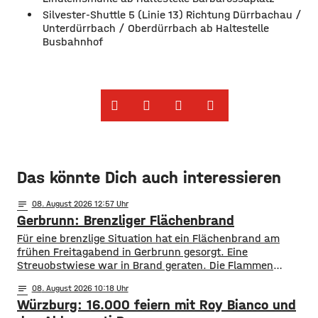
Silvester-Shuttle 5 (Linie 13) Richtung Dürrbachau /
Unterdürrbach / Oberdürrbach ab Haltestelle
Busbahnhof
Das könnte Dich auch interessieren
notes
08
. August 2026 12:57
Gerbrunn: Brenzliger Flächenbrand
Für eine brenzlige Situation hat ein Flächenbrand am
frühen Freitagabend in Gerbrunn gesorgt. Eine
Streuobstwiese war in Brand geraten. Die Flammen
breiteten sich, laut Feuerwehr, rasend schnell auf eine
notes
08
. August 2026 10:18
Fläche von mehreren hundert Quadratmetern aus. Auch
Würzburg: 16.000 feiern mit Roy Bianco und
vier Bäume standen in Flammen. Zudem kamen die