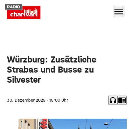
menu
Würzburg: Zusätzliche
Strabas und Busse zu
Silvester
headphones
chrome_reader_mode
30. Dezember 2025
· 15:00 Uhr