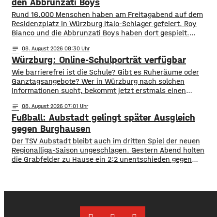
Flammen auch einer Kleingartenanlage und fünf
den Abbrunzati Boys
Wohnhäusern immer näher. Den Feuerwehren
Rund 16.000 Menschen haben am Freitagabend auf dem
Residenzplatz in Würzburg Italo-Schlager gefeiert. Roy
Bianco und die Abbrunzati Boys haben dort gespielt.
Gefeiert wurde vor allem der große Hit „Bella Napoli“. Auch
notes
08
. August 2026 08:30
abseits des Konzertgeländes verfolgten viele Zaungäste bei
Würzburg: Online-Schulporträt verfügbar
Picknick-Stimmung in den Straßen die Songs. Hier gibt es
Bilder vom Konzert Die Konzertreihe vor dem
​​Wie barrierefrei ist die Schule? Gibt es Ruheräume oder
Ganztagsangebote? Wer in Würzburg nach solchen
Informationen sucht, bekommt jetzt erstmals einen
zentralen Überblick. ​Wie die Stadt mitgeteilt hat, wurden
notes
08
. August 2026 07:01
im Open-Data-Portal neue digitale
Fußball: Aubstadt gelingt später Ausgleich
Schulporträts veröffentlicht. Dort werden alle 35 Schulen
in städtischer Trägerschaft mit einer Vielzahl von Daten
gegen Burghausen
vorgestellt und miteinander vergleichbar gemacht. ​So
Der TSV Aubstadt bleibt auch im dritten Spiel der neuen
können beispielsweise Schülerzahlen, die Anzahl der
Regionalliga-Saison ungeschlagen. Gestern Abend holten
die Grabfelder zu Hause ein 2:2 unentschieden gegen
Wacker Burghausen. Der Punktgewinn gelang durch einen
späten Ausgleichstraffer. Max Grimm erzielte den per Kopf
in der dritten Minute der Nachspielzeit. Er war es auch, der
Aubstadt in der ersten Halbzeit zur