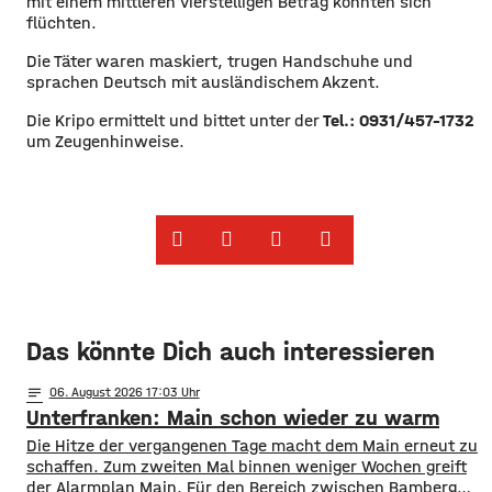
mit einem mittleren vierstelligen Betrag konnten sich
flüchten.
Die Täter waren maskiert, trugen Handschuhe und
sprachen Deutsch mit ausländischem Akzent.
Die Kripo ermittelt und bittet unter der
Tel.: 0931/457-1732
um Zeugenhinweise.
Das könnte Dich auch interessieren
notes
06
. August 2026 17:03
Unterfranken: Main schon wieder zu warm
Die Hitze der vergangenen Tage macht dem Main erneut zu
schaffen. Zum zweiten Mal binnen weniger Wochen greift
der Alarmplan Main. Für den Bereich zwischen Bamberg