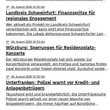
und Würzburg gilt eine Vorwarnung, ab Würzburg
notes
06
. August 2026 16:30
mainabwärts die zweite von drei Warnstufen. Zwar gibt es
Landkreis Schweinfurt: Finanzspritze für
aktuell mit dem Sauerstoffgehalt im Wasser noch keine
Probleme, allerdings ist die Wassertemperatur
regionales Engagement
Wer aktuell ein Projekt im Landkreis Schweinfurt
verwirklichen will, kann jetzt eine Finanzspritze
bekommen. Die Lokale Aktionsgruppe Schweinfurter Land
unterstützt Kleinprojekte mit bis zu 3.000 Euro Fördergeld.
notes
06
. August 2026 16:30
Bewerben können sich Bürger, Vereine und Organisationen.
Würzburg: Sperrungen für Residenzplatz-
Die Projekte sollen den Entwicklungszielen des Landkreises
dienen und das Bürgerengagement des Schweinfurter
Konzerte
Lands stärken. Die Entwicklungsziele sind:
Der Würzburger Residenzplatz hat sich wieder zur
Daseinsvorsorge, sozialer Zusammenhalt,
Konzertbühne verwandelt. Am Freitag und Samstag finden
zwei Konzerte unter freiem Himmel statt. Zunächst spielen
am Freitagabend Roy Bianco und die Abbrunzati Boys. Am
notes
06
. August 2026 16:30
Samstag ist dann das Konzert des Duos Fast Boy. Das
Unterfranken: Polizei warnt vor Kredit- und
Konzert von Roy Bianco und den Abbrunzati Boys ist
ausverkauft, rund 16.000 Menschen werden
Anlagenbetrügern
​​Täuschend echt und brandgefährlich: Die Unterfränkische
Polizei warnt aktuell vor einer neuen Masche von
Anlagebetrügern, die immer häufiger auf Künstliche
Intelligenz setzen. ​Demnach werden auch immer wieder